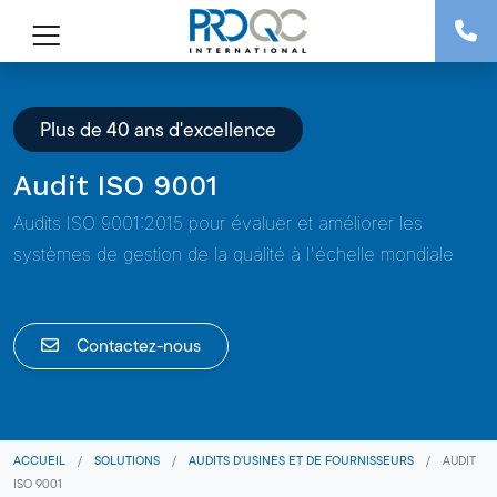
Plus de 40 ans d'excellence
Audit ISO 9001
Audits ISO 9001:2015 pour évaluer et améliorer les
systèmes de gestion de la qualité à l'échelle mondiale
Contactez-nous
ACCUEIL
/
SOLUTIONS
/
AUDITS D’USINES ET DE FOURNISSEURS
/
AUDIT
ISO 9001