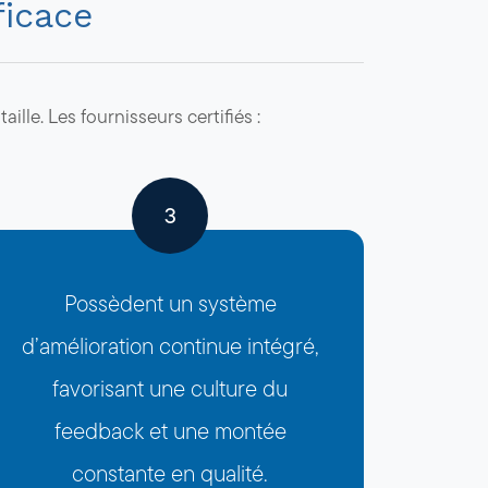
ficace
ille. Les fournisseurs certifiés :
3
Possèdent un système
d’amélioration continue intégré,
favorisant une culture du
feedback et une montée
constante en qualité.