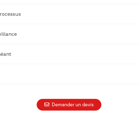
processus
illance
héant
Demander un devis