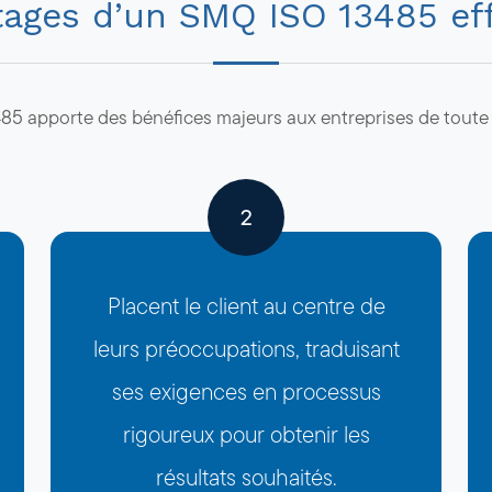
ages d’un SMQ ISO 13485 ef
485 apporte des bénéfices majeurs aux entreprises de toute ta
2
Placent le client au centre de
leurs préoccupations, traduisant
ses exigences en processus
rigoureux pour obtenir les
résultats souhaités.