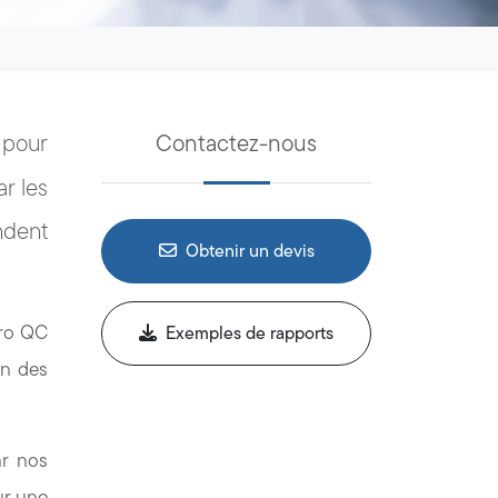
 pour
Contactez-nous
r les
ndent
Obtenir un devis
Pro QC
Exemples de rapports
on des
ar nos
ur une