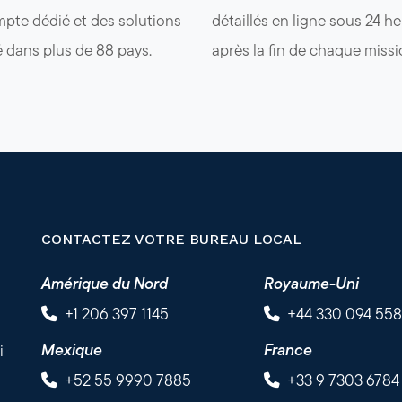
pte dédié et des solutions
détaillés en ligne sous 24 h
é dans plus de 88 pays.
après la fin de chaque missi
CONTACTEZ VOTRE BUREAU LOCAL
Amérique du Nord
Royaume-Uni
+1 206 397 1145
+44 330 094 55
Mexique
France
i
+52 55 9990 7885
+33 9 7303 6784