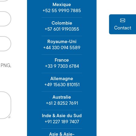
Mexique
+52 55 9990 7885
Colombie
Contact
+57 601 9190355
Royaume-Uni
+44 330 094 5589
France
r PNG,
+33 9 7303 6784
Allemagne
+49 15630 810151
Australie
+61 2 8252 7691
Inde & Asie du Sud
+91 227 189 7407
Asie & Asie-