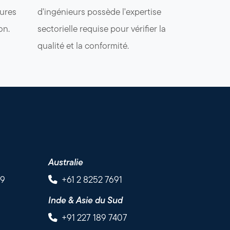
eures
d'ingénieurs possède l'expertise
on.
sectorielle requise pour vérifier la
qualité et la conformité.
Australie
89
+61 2 8252 7691
Inde & Asie du Sud
+91 227 189 7407