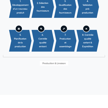
1.
3.
4.
2. Sélection
Développement
Qualification
Validation
des
d'un nouveau
des
pré-
fournisseurs
produit
fournisseurs
production
5.
6.
7.
8. Contrôle
Planification
Contrôle
Production
qualité
de la
qualité
et
sortant &
production
entrant
assemblage
Expédition
Production & Livraison