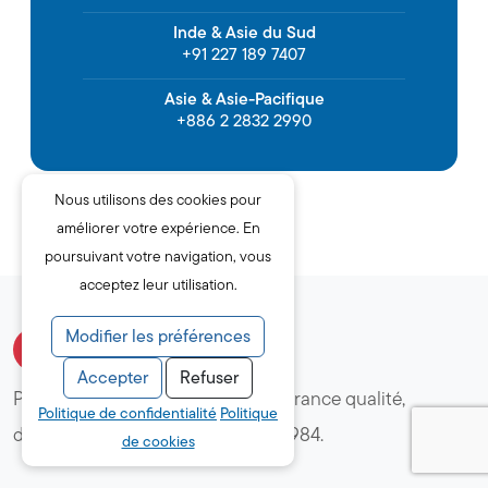
Inde & Asie du Sud
+91 227 189 7407
Asie & Asie-Pacifique
+886 2 2832 2990
Nous utilisons des cookies pour
améliorer votre expérience. En
poursuivant votre navigation, vous
acceptez leur utilisation.
Modifier les préférences
Stabilité
Accepter
Refuser
Pro QC fournit des services d'assurance qualité,
Politique de confidentialité
Politique
d'ingénierie et de conseil depuis 1984.
de cookies