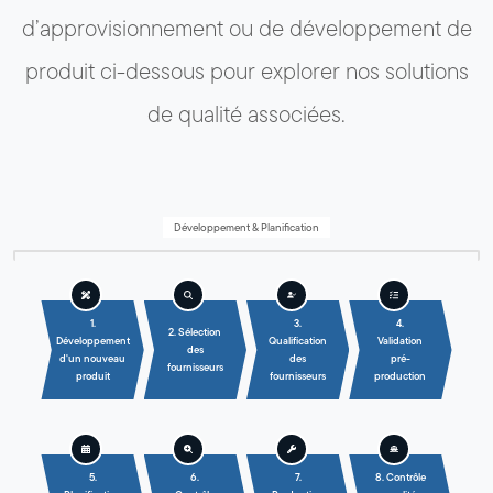
d’approvisionnement ou de développement de
produit ci-dessous pour explorer nos solutions
de qualité associées.
Développement & Planification
1.
3.
4.
2. Sélection
Développement
Qualification
Validation
des
d'un nouveau
des
pré-
fournisseurs
produit
fournisseurs
production
5.
6.
7.
8. Contrôle